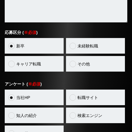
応募区分 (
※必須
)
新卒
未経験転職
キャリア転職
その他
アンケート (
※必須
)
当社HP
転職サイト
知人の紹介
検索エンジン