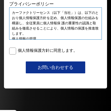
プライバシーポリシー
カーファクトリーセンス（以下「当社」）は、以下のと
おり個人情報保護方針を定め、個人情報保護の仕組みを
構築し、全従業員に個人情報保 護の重要性の認識と取
組みを徹底させることにより、個人情報の保護を推進致
します。
個⼈情報の管理
当社は、お客さまの個人情報を正確かつ最新の状態に保
ち、個人情報への不正アクセス・紛失・破損・改ざん・
個人情報保護方針に同意します。
漏洩などを防⽌するため、セ キュリティシステムの維
持・管理体制の整備・社員教育の徹底等の必要な措置を
講じ、安全対策を実施し個人情報の厳重な管理を⾏ない
お問い合わせする
ます。
個⼈情報の利⽤目的
お客さまからお預かりした個人情報は、当社からのご連
絡や業務のご案内やご質問に対する回答として、電⼦メ
ールや資料のご送付に利用いた します。
個⼈情報の第三者への開示・提供の禁止
当社は、お客さまよりお預かりした個人情報を適切に管
理し、次のいずれかに該当する場合を除き、個人情報を