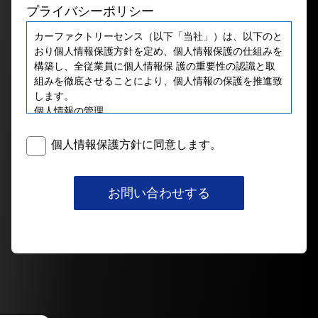
プライバシーポリシー
カーファクトリーセンス（以下「当社」）は、以下のと
おり個人情報保護方針を定め、個人情報保護の仕組みを
構築し、全従業員に個人情報保 護の重要性の認識と取
組みを徹底させることにより、個人情報の保護を推進致
します。
個⼈情報の管理
当社は、お客さまの個人情報を正確かつ最新の状態に保
ち、個人情報への不正アクセス・紛失・破損・改ざん・
個人情報保護方針に同意します。
漏洩などを防⽌するため、セ キュリティシステムの維
持・管理体制の整備・社員教育の徹底等の必要な措置を
講じ、安全対策を実施し個人情報の厳重な管理を⾏ない
お問い合わせする
ます。
個⼈情報の利⽤目的
お客さまからお預かりした個人情報は、当社からのご連
絡や業務のご案内やご質問に対する回答として、電⼦メ
ールや資料のご送付に利用いた します。
個⼈情報の第三者への開示・提供の禁止
当社は、お客さまよりお預かりした個人情報を適切に管
理し、次のいずれかに該当する場合を除き、個人情報を