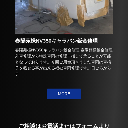
春陽苑様NV350キャラバン鈑金修理
春陽苑様NV350キャラバン鈑金修理 春陽苑様鈑金修理
外車修理から特殊車両の修理一括して承ることが可能
となっております。今回ご用命頂きました車両は車椅
子を載せる事が出来る福祉車両修理です。日ごろから
デ
MORE
ご相談はお電話またはフォームより