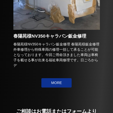
春陽苑様NV350キャラバン鈑金修理
春陽苑様NV350キャラバン鈑金修理 春陽苑様鈑金修理
外車修理から特殊車両の修理一括して承ることが可能
となっております。今回ご用命頂きました車両は車椅
子を載せる事が出来る福祉車両修理です。日ごろから
デ
MORE
ご相談はお電話またはフォームより