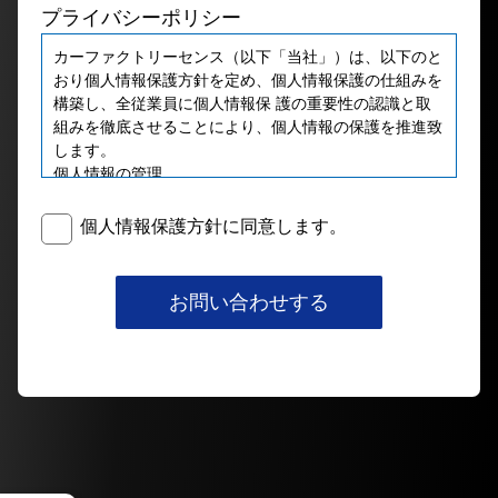
プライバシーポリシー
カーファクトリーセンス（以下「当社」）は、以下のと
おり個人情報保護方針を定め、個人情報保護の仕組みを
構築し、全従業員に個人情報保 護の重要性の認識と取
組みを徹底させることにより、個人情報の保護を推進致
します。
個⼈情報の管理
当社は、お客さまの個人情報を正確かつ最新の状態に保
ち、個人情報への不正アクセス・紛失・破損・改ざん・
個人情報保護方針に同意します。
漏洩などを防⽌するため、セ キュリティシステムの維
持・管理体制の整備・社員教育の徹底等の必要な措置を
講じ、安全対策を実施し個人情報の厳重な管理を⾏ない
お問い合わせする
ます。
個⼈情報の利⽤目的
お客さまからお預かりした個人情報は、当社からのご連
絡や業務のご案内やご質問に対する回答として、電⼦メ
ールや資料のご送付に利用いた します。
個⼈情報の第三者への開示・提供の禁止
当社は、お客さまよりお預かりした個人情報を適切に管
理し、次のいずれかに該当する場合を除き、個人情報を